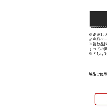
※別途15
※商品ペ
※複数品
すべての
※のしは
製品ご使