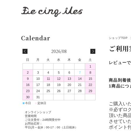
ショップTOP
ご利用
2026/08
日
月
火
水
木
金
土
レビュー
1
2
3
4
5
6
7
8
9
10
11
12
13
14
15
商品到着
16
17
18
19
20
21
22
1商品につ
23
24
25
26
27
28
29
30
31
ご購入い
■
■
今日
定休日
※必ずロ
オンラインショップ
頂いた商
営業時間
ご注文受付：24時間受付中
させてい
お問合応対：
ポイント
平日(月～金)9：00-17：00（土日祝休）