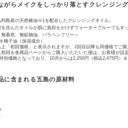
ながらメイクをしっかり落とすクレンジン
島列島産の天然椿油※1を配合したクレンジングオイル。
酸を含んだオイルが肌に負担をかけずウォータープルーフもす
、無着色、無鉱物油、パラベンフリー＞
バキ種子油（保湿成分）
ム上「初回価格」と表示されますが、2回目以降も同価格でご購
入初回を各商品ページからご購入いただいた後は、お客様が設
特別価格となっており、10月からは2,250円（税込2,475
品に含まれる五島の原材料