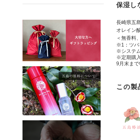
保湿し
長崎県五
オレイン
＜無香料
※1：ツ
※システ
※定期購
9月末まで
この製